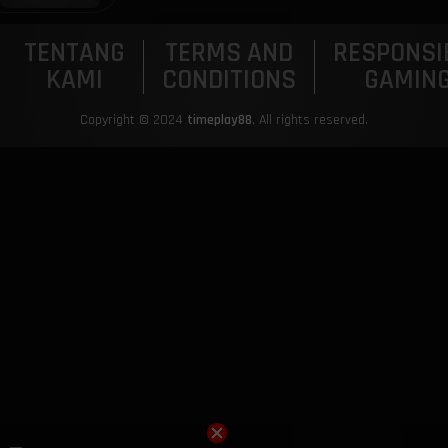
TENTANG
TERMS AND
RESPONSI
KAMI
CONDITIONS
GAMIN
Copyright © 2024
timeplay88
, All rights reserved.