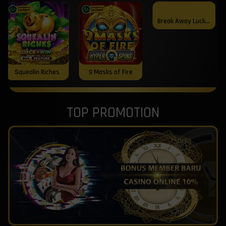
Break Away Lucky Wilds
ches
9 Masks of Fire
TOP PROMOTION