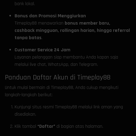
bank lokal.
Bonus dan Promosi Menggiurkan
Timeplay88 menawarkan
bonus member baru,
cashback mingguan, rollingan harian, hingga referral
tanpa batas
.
Customer Service 24 Jam
Layanan pelanggan siap membantu Anda kapan saja
melalui live chat, WhatsApp, dan Telegram.
Panduan Daftar Akun di Timeplay88
Untuk mulai bermain di Timeplay88, Anda cukup mengikuti
langkah-langkah berikut:
Kunjungi situs resmi Timeplay88 melalui link aman yang
disediakan.
Klik tombol
“Daftar”
di bagian atas halaman.