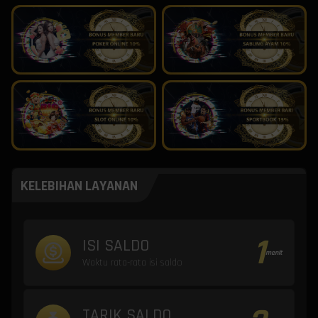
KELEBIHAN LAYANAN
1
ISI SALDO
menit
Waktu rata-rata isi saldo
TARIK SALDO